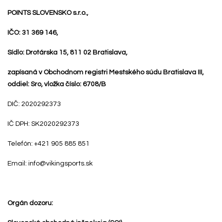
POINTS SLOVENSKO s.r.o.,
IČO: 31 369 146,
Sídlo: Drotárska 15, 811 02 Bratislava,
zapísaná v Obchodnom registri Mestského súdu Bratislava III,
oddiel: Sro, vložka číslo: 6708/B
DIČ: 2020292373
IČ DPH: SK2020292373
Telefón: +421 905 885 851
Email: info@vikingsports.sk
Orgán dozoru: