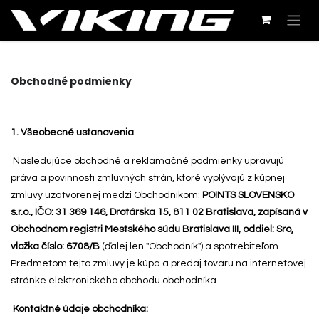
Obchodné podmienky
1. Všeobecné ustanovenia
Nasledujúce obchodné a reklamačné podmienky upravujú
práva a povinnosti zmluvných strán, ktoré vyplývajú z kúpnej
zmluvy uzatvorenej medzi Obchodníkom:
POINTS SLOVENSKO
s.r.o., IČO: 31 369 146, Drotárska 15, 811 02 Bratislava, zapísaná v
Obchodnom registri Mestského súdu Bratislava III, oddiel: Sro,
vložka číslo: 6708/B
(ďalej len "Obchodník") a spotrebiteľom.
Predmetom tejto zmluvy je kúpa a predaj tovaru na internetovej
stránke elektronického obchodu obchodníka.
Kontaktné údaje obchodníka: