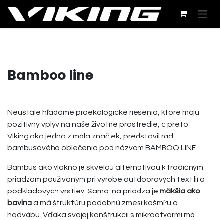
Bamboo line
Neustále hľadáme proekologické riešenia, ktoré majú
pozitívny vplyv na naše životné prostredie, a preto
Viking ako jedna z mála značiek, predstavil rad
bambusového oblečenia pod názvom BAMBOO LINE.
Bambus ako vlákno je skvelou alternatívou k tradičným
priadzam používaným pri výrobe outdoorových textílií a
podkladových vrstiev. Samotná priadza je
mäkšia ako
bavlna
a má štruktúru podobnú zmesi kašmíru a
hodvábu. Vďaka svojej konštrukcii s mikrootvormi má