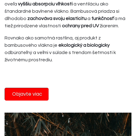
oveľa
vyššiu absorpciu vlhkosti
a ventiláciu ako
štandardné bavlnené vlákno. Bambusová priadza si
dlhodobo
zachováva svoju elasticitu
a
funkčnosť
a má
tiež prirodzené vlastnosti
ochrany pred UV
žiarením.
Rovnako ako samotná rastlina, aj produkt z
bambusového vlákna je
ekologický a biologicky
odbúrateľný a veľmi v súlade s trendom šetrnosti k
životnému prostrediu.
Objavte viac